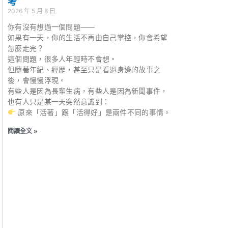
考
2026 年 5 月 8 日
你有沒有想過一個問題——
如果有一天，你的生活不再由自己掌控，你會希望
怎麼走完？
這個問題，很多人年輕時不會想。
但隨著年紀、經歷，甚至只是看過身邊的故事之
後，會慢慢浮現。
有些人是因為長輩生病，有些人是因為新聞事件，
也有人只是某一天突然意識到：
原來「活著」跟「活得好」是兩件不同的事情。
閱讀全文 »