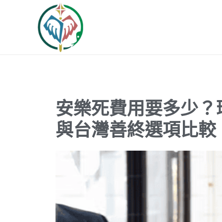
跳
至
主
要
內
容
安樂死費用要多少？瑞士 
與台灣善終選項比較