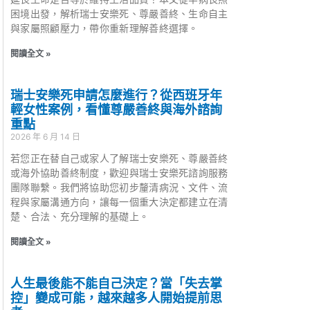
困境出發，解析瑞士安樂死、尊嚴善終、生命自主
與家屬照顧壓力，帶你重新理解善終選擇。
閱讀全文 »
瑞士安樂死申請怎麼進行？從西班牙年
輕女性案例，看懂尊嚴善終與海外諮詢
重點
2026 年 6 月 14 日
若您正在替自己或家人了解瑞士安樂死、尊嚴善終
或海外協助善終制度，歡迎與瑞士安樂死諮詢服務
團隊聯繫。我們將協助您初步釐清病況、文件、流
程與家屬溝通方向，讓每一個重大決定都建立在清
楚、合法、充分理解的基礎上。
閱讀全文 »
人生最後能不能自己決定？當「失去掌
控」變成可能，越來越多人開始提前思