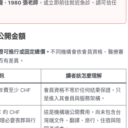
線
、
1980 張老師
，或立即前往就近急診、請可信任
公開金額
證可進行或固定總價。
不同機構會依會員資格、醫療審
而有差異。
訊
讀者該怎麼理解
年費至少 CHF
會員資格不等於任何結果保證，只
是進入其會員與服務架構。
約 CHF
這是機構端公開費用，尚未包含台
S 處理必要喪葬與行
灣端文件、翻譯、旅行、住宿與陪