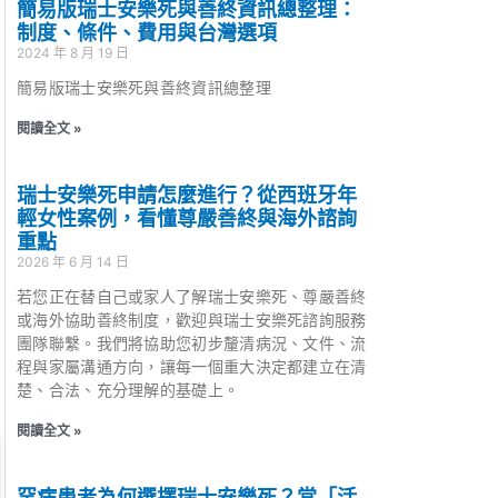
簡易版瑞士安樂死與善終資訊總整理：
制度、條件、費用與台灣選項
2024 年 8 月 19 日
簡易版瑞士安樂死與善終資訊總整理
閱讀全文 »
瑞士安樂死申請怎麼進行？從西班牙年
輕女性案例，看懂尊嚴善終與海外諮詢
重點
2026 年 6 月 14 日
若您正在替自己或家人了解瑞士安樂死、尊嚴善終
或海外協助善終制度，歡迎與瑞士安樂死諮詢服務
團隊聯繫。我們將協助您初步釐清病況、文件、流
程與家屬溝通方向，讓每一個重大決定都建立在清
楚、合法、充分理解的基礎上。
閱讀全文 »
罕病患者為何選擇瑞士安樂死？當「活