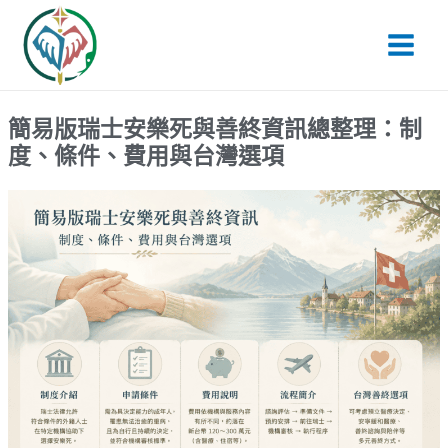
跳
Main
至
Men
主
要
內
簡易版瑞士安樂死與善終資訊總整理：制
容
度、條件、費用與台灣選項