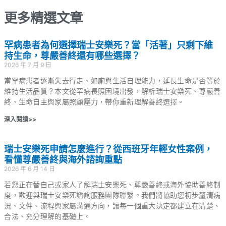
更多精選文章
罕病患者為何選擇瑞士安樂死？當「活著」只剩下維
持生命，尊嚴善終還有哪些選擇？
2026 年 7 月 9 日
當罕病患者逐漸失去行走、如廁與生活自理能力，延長生命是否等於
維持生活品質？本文從罕病長照困境出發，解析瑞士安樂死、尊嚴善
終、生命自主與家屬照顧壓力，帶你重新理解善終選擇。
深入閱讀>>
瑞士安樂死申請怎麼進行？從西班牙年輕女性案例，
看懂尊嚴善終與海外諮詢重點
2026 年 6 月 14 日
若您正在替自己或家人了解瑞士安樂死、尊嚴善終或海外協助善終制
度，歡迎與瑞士安樂死諮詢服務團隊聯繫。我們將協助您初步釐清病
況、文件、流程與家屬溝通方向，讓每一個重大決定都建立在清楚、
合法、充分理解的基礎上。