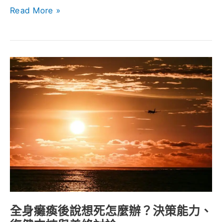
Read More »
的
關
鍵
思
全
維
身
癱
瘓
後
說
想
死
怎
麼
辦？
全身癱瘓後說想死怎麼辦？決策能力、
決