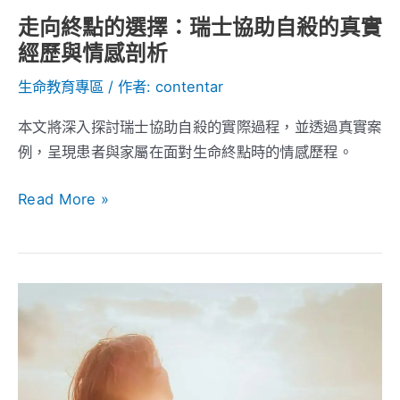
助
走向終點的選擇：瑞士協助自殺的真實
自
經歷與情感剖析
殺
的
生命教育專區
/ 作者:
contentar
真
​本文將深入探討瑞士協助自殺的實際過程，並透過真實案
實
例，呈現患者與家屬在面對生命終點時的情感歷程。​
經
歷
Read More »
與
情
感
剖
與
析
其
想
怎
麼