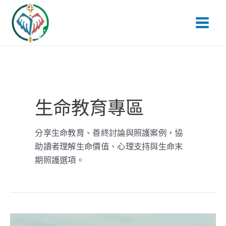
跳
文
Main
至
章
Men
主
分
要
頁
內
容
生命教育專區
分享生命教育、善終討論與照護案例，協
助讀者理解生命價值、心理支持與生命末
期照護選項。
人