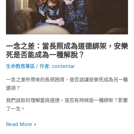
照
成
為
道
德
一念之差：當長照成為道德綁架，安樂
綁
死是否能成為一種解脫？
架，
生命教育專區
/ 作者:
contentar
安
樂
一念之差所帶來的長照困境，是否該讓安樂死成為另一種
死
選項？
是
否
我們該如何理解愛與道德，是否有時候是一種綁架？影響
能
了一生。
成
Read More »
為
一