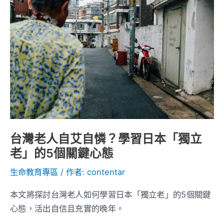
灣
死
老
資
人
格
自
艾
自
憐？
學
習
日
台灣老人自艾自憐？學習日本「獨立
本
老」的5個關鍵心態
「獨
立
生命教育專區
/ 作者:
contentar
老」
本文將探討台灣老人如何學習日本「獨立老」的5個關鍵
的
心態，活出自信且充實的晚年。
5