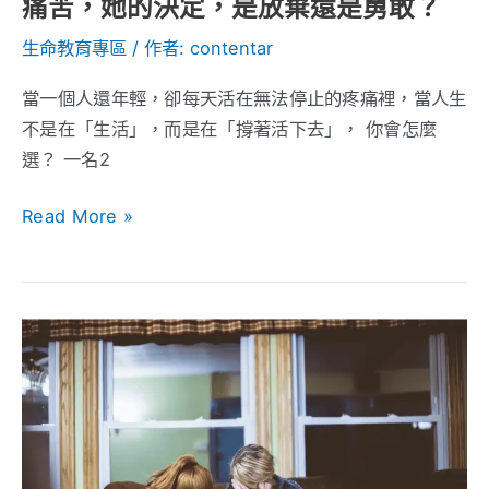
痛苦，她的決定，是放棄還是勇敢？
只
剩
生命教育專區
/ 作者:
contentar
痛
當一個人還年輕，卻每天活在無法停止的疼痛裡，當人生
苦，
不是在「生活」，而是在「撐著活下去」， 你會怎麼
她
選？ 一名2
的
決
Read More »
定，
是
放
棄
一
還
念
是
之
勇
差：
敢？
當
長