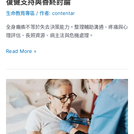
復健支持與善終討論
策
能
生命教育專區
/ 作者:
contentar
力、
全身癱瘓不等於失去決策能力。整理輔助溝通、疼痛與心
復
理評估、長照資源、病主法與危機處理。
健
支
Read More »
持
與
善
終
預
討
立
論
遺
囑
vs.
預
立