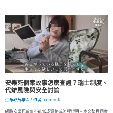
種
解
安
脫？
樂
死
個
案
故
事
怎
麼
安樂死個案故事怎麼查證？瑞士制度、
查
代辦風險與安全討論
證？
瑞
生命教育專區
/ 作者:
contentar
士
制
網路安樂死故事不能當成資格或流程證明。本文整理個案