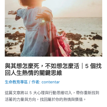
死，
不
如
想
怎
麼
活
｜
5
與其想怎麼死，不如想怎麼活｜5 個找
個
回人生熱情的關鍵思維
找
回
生命教育專區
/ 作者:
contentar
人
生
這篇文章將以 5 大心理與行動思維切入，帶你重新找到
熱
活著的力量與方向，找回屬於你的熱情與價值。
情