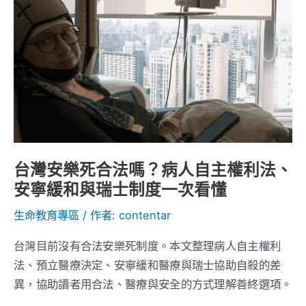
安
樂
死
合
法
嗎？
病
人
自
台灣安樂死合法嗎？病人自主權利法、
主
安寧緩和與瑞士制度一次看懂
權
利
生命教育專區
/ 作者:
contentar
法、
台灣目前沒有合法安樂死制度。本文整理病人自主權利
安
法、預立醫療決定、安寧緩和醫療與瑞士協助自殺的差
寧
異，協助讀者用合法、醫療與安全的方式理解善終選項。
緩