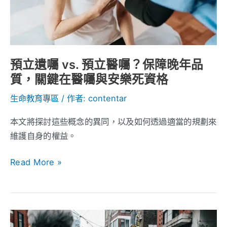
醫
囑？
保
障
預立遺囑 vs. 預立醫囑？保障晚年品
晚
質，關鍵在醫囑與安樂死資格
年
品
生命教育專區
/ 作者:
contentar
質，
本文將探討這些概念的異同，以及如何透過適當的規劃來
關
維護自身的權益。
鍵
在
Read More »
醫
囑
與
安
台
樂