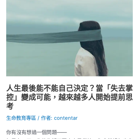
生
最
後
能
不
能
自
己
決
定？
人生最後能不能自己決定？當「失去掌
當
控」變成可能，越來越多人開始提前思
「失
考
去
掌
生命教育專區
/ 作者:
contentar
控」
你有沒有想過一個問題——
變