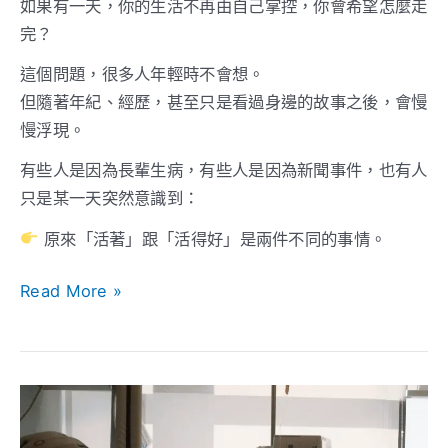
如果有一天，你的生活不再由自己掌控，你會希望怎麼走
成
完？
可
能，
這個問題，很多人年輕時不會想。
越
但隨著年紀、經歷，甚至只是看過身邊的故事之後，會慢
來
慢浮現。
越
有些人是因為長輩生病，有些人是因為新聞事件，也有人
多
只是某一天突然意識到：
人
原來「活著」跟「活得好」是兩件不同的事情。
開
始
Read More »
提
前
思
考
台
灣