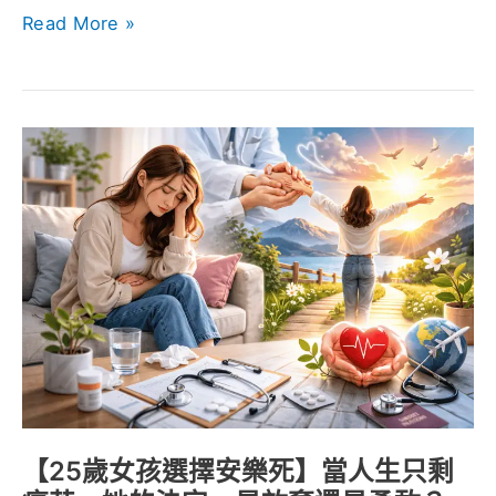
和
Read More »
與
瑞
士
制
【25
度
歲
一
女
次
孩
看
選
懂
擇
安
樂
死】
當
人
【25歲女孩選擇安樂死】當人生只剩
生