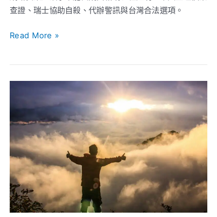
度、
查證、瑞士協助自殺、代辦警訊與台灣合法選項。
代
Read More »
辦
風
險
與
走
安
向
全
終
討
點
論
的
選
擇：
瑞
士
協