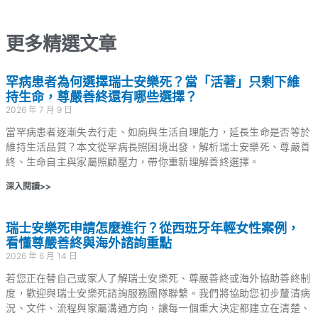
更多精選文章
罕病患者為何選擇瑞士安樂死？當「活著」只剩下維
持生命，尊嚴善終還有哪些選擇？
2026 年 7 月 9 日
當罕病患者逐漸失去行走、如廁與生活自理能力，延長生命是否等於
維持生活品質？本文從罕病長照困境出發，解析瑞士安樂死、尊嚴善
終、生命自主與家屬照顧壓力，帶你重新理解善終選擇。
深入閱讀>>
瑞士安樂死申請怎麼進行？從西班牙年輕女性案例，
看懂尊嚴善終與海外諮詢重點
2026 年 6 月 14 日
若您正在替自己或家人了解瑞士安樂死、尊嚴善終或海外協助善終制
度，歡迎與瑞士安樂死諮詢服務團隊聯繫。我們將協助您初步釐清病
況、文件、流程與家屬溝通方向，讓每一個重大決定都建立在清楚、