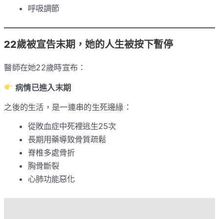
呼吸調節
22歲被宣告末期，她的人生被按下暫停
醫師在她22歲時宣布：
病情已進入末期
之後的生活，是一連串的生死邊緣：
從敗血症中死裡逃生25次
長期用藥導致骨質疏鬆
脊椎多處骨折
胸骨斷裂
心肺功能惡化