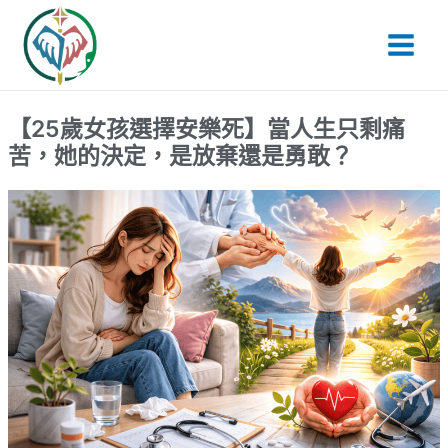
跳
Main
至
Men
主
要
內
【25歲女孩選擇安樂死】當人生只剩痛
容
苦，她的決定，是放棄還是勇敢？