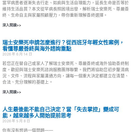
當罕病患者逐漸失去行走、如廁與生活自理能力，延長生命是否等於
維持生活品質？本文從罕病長照困境出發，解析瑞士安樂死、尊嚴善
終、生命自主與家屬照顧壓力，帶你重新理解善終選擇。
深入閱讀>>
瑞士安樂死申請怎麼進行？從西班牙年輕女性案例，
看懂尊嚴善終與海外諮詢重點
2026 年 6 月 14 日
若您正在替自己或家人了解瑞士安樂死、尊嚴善終或海外協助善終制
度，歡迎與瑞士安樂死諮詢服務團隊聯繫。我們將協助您初步釐清病
況、文件、流程與家屬溝通方向，讓每一個重大決定都建立在清楚、
合法、充分理解的基礎上。
深入閱讀>>
人生最後能不能自己決定？當「失去掌控」變成可
能，越來越多人開始提前思考
2026 年 5 月 8 日
你有沒有想過一個問題——