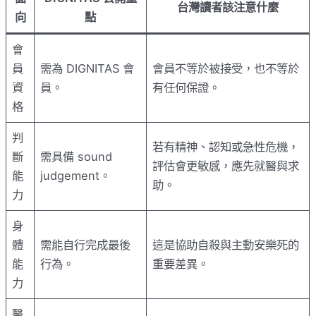
台灣讀者該注意什麼
向
點
會
員
需為 DIGNITAS 會
會員不等於被接受，也不等於
資
員。
有任何保證。
格
判
若有精神、認知或急性危機，
斷
需具備 sound
評估會更敏感，應先就醫與求
能
judgement。
助。
力
身
體
需能自行完成最後
這是協助自殺與主動安樂死的
能
行為。
重要差異。
力
醫