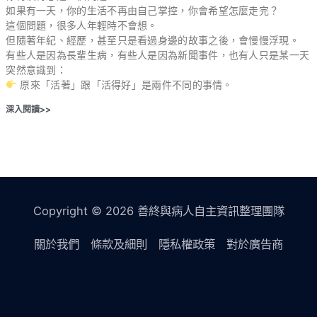
如果有一天，你的生活不再由自己掌控，你會希望怎麼走完？
這個問題，很多人年輕時不會想。
但隨著年紀、經歷，甚至只是看過身邊的故事之後，會慢慢浮現。
有些人是因為長輩生病，有些人是因為新聞事件，也有人只是某一天
突然意識到：
原來「活著」跟「活得好」是兩件不同的事情。
深入閱讀>>
Copyright © 2026 善終與病人自主資訊整理團隊
關於我們
條款及細則
隱私權政策
對於廣告商