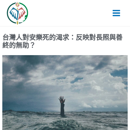
跳
Main
至
Men
主
要
內
台灣人對安樂死的渴求：反映對長照與善
容
終的無助？