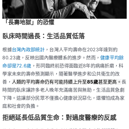
「長壽地獄」的恐懼
臥床時間過長：生活品質低落
根據
台灣內政部統計
，台灣人平均壽命在2023年達到約
80.23歲，反映出國內醫療體系的進步。然而，
健康平均餘
命卻是72.6歲
，形同臨終前恐得面臨近8年的病痛折磨，科
學家未來的壽命預測顯示，隨著醫學進步和公共衛生的改
善，
人類的平均壽命仍有可能持續上升至
85歲
甚至更高。
長
時間的臥床讓許多老人晚年充滿痛苦與無助，生活品質急劇
下降。這讓部分民眾不僅擔心健康狀況惡化，還懼怕成為家
庭和社會的負擔。
拒絕延長低品質生命：對過度醫療的反感