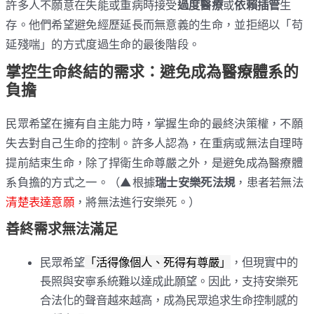
許多人不願意在失能或重病時接受
過度醫療
或
依賴插管
生
存。他們希望避免經歷延長而無意義的生命，並拒絕以「苟
延殘喘」的方式度過生命的最後階段。
掌控生命終結的需求：避免成為醫療體系的
負擔
民眾希望在擁有自主能力時，掌握生命的最終決策權，不願
失去對自己生命的控制。許多人認為，在重病或無法自理時
提前結束生命，除了捍衛生命尊嚴之外，是避免成為醫療體
系負擔的方式之一。（▲根據
瑞士安樂死法規
，患者若無法
清楚表達意願
，將無法進行安樂死。）
善終需求無法滿足
民眾希望
「活得像個人、死得有尊嚴」
，但現實中的
長照與安寧系統難以達成此願望。因此，支持安樂死
合法化的聲音越來越高，成為民眾追求生命控制感的