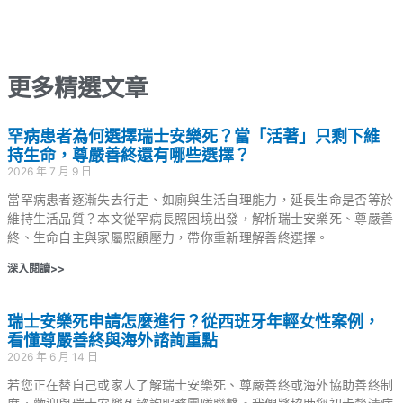
更多精選文章
罕病患者為何選擇瑞士安樂死？當「活著」只剩下維
持生命，尊嚴善終還有哪些選擇？
2026 年 7 月 9 日
當罕病患者逐漸失去行走、如廁與生活自理能力，延長生命是否等於
維持生活品質？本文從罕病長照困境出發，解析瑞士安樂死、尊嚴善
終、生命自主與家屬照顧壓力，帶你重新理解善終選擇。
深入閱讀>>
瑞士安樂死申請怎麼進行？從西班牙年輕女性案例，
看懂尊嚴善終與海外諮詢重點
2026 年 6 月 14 日
若您正在替自己或家人了解瑞士安樂死、尊嚴善終或海外協助善終制