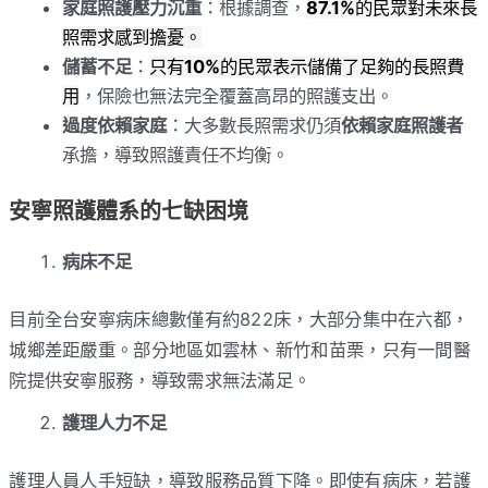
家庭照護壓力沉重
：根據調查，
87.1%
的民眾對未來長
照需求感到擔憂。
儲蓄不足
：
只有
10%
的民眾表示儲備了足夠的長照費
用
，保險也無法完全覆蓋高昂的照護支出。
過度依賴家庭
：大多數長照需求仍須
依賴家庭照護者
承擔，導致照護責任不均衡。
安寧照護體系的七缺困境
病床不足
目前全台安寧病床總數僅有約822床，大部分集中在六都，
城鄉差距嚴重。部分地區如雲林、新竹和苗栗，只有一間醫
院提供安寧服務，導致需求無法滿足。
護理人力不足
護理人員人手短缺，導致服務品質下降。即使有病床，若護