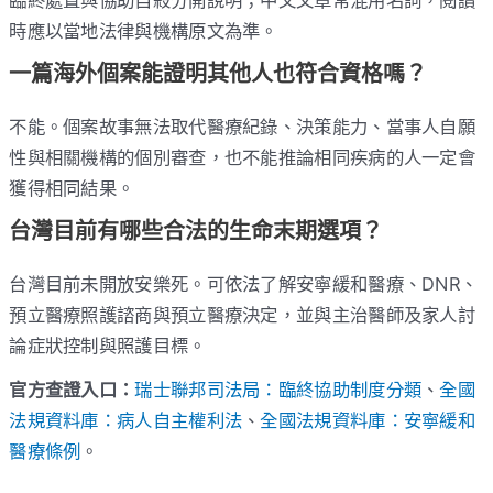
臨終處置與協助自殺分開說明；中文文章常混用名詞，閱讀
時應以當地法律與機構原文為準。
一篇海外個案能證明其他人也符合資格嗎？
不能。個案故事無法取代醫療紀錄、決策能力、當事人自願
性與相關機構的個別審查，也不能推論相同疾病的人一定會
獲得相同結果。
台灣目前有哪些合法的生命末期選項？
台灣目前未開放安樂死。可依法了解安寧緩和醫療、DNR、
預立醫療照護諮商與預立醫療決定，並與主治醫師及家人討
論症狀控制與照護目標。
官方查證入口：
瑞士聯邦司法局：臨終協助制度分類
、
全國
法規資料庫：病人自主權利法
、
全國法規資料庫：安寧緩和
醫療條例
。