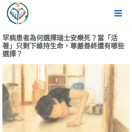
跳
Main
至
Men
主
要
內
罕病患者為何選擇瑞士安樂死？當「活
容
著」只剩下維持生命，尊嚴善終還有哪些
選擇？