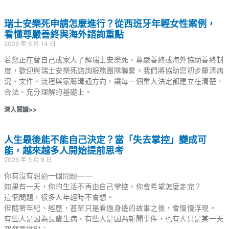
瑞士安樂死申請怎麼進行？從西班牙年輕女性案例，
看懂尊嚴善終與海外諮詢重點
2026 年 6 月 14 日
若您正在替自己或家人了解瑞士安樂死、尊嚴善終或海外協助善終制
度，歡迎與瑞士安樂死諮詢服務團隊聯繫。我們將協助您初步釐清病
況、文件、流程與家屬溝通方向，讓每一個重大決定都建立在清楚、
合法、充分理解的基礎上。
深入閱讀>>
人生最後能不能自己決定？當「失去掌控」變成可
能，越來越多人開始提前思考
2026 年 5 月 8 日
你有沒有想過一個問題——
如果有一天，你的生活不再由自己掌控，你會希望怎麼走完？
這個問題，很多人年輕時不會想。
但隨著年紀、經歷，甚至只是看過身邊的故事之後，會慢慢浮現。
有些人是因為長輩生病，有些人是因為新聞事件，也有人只是某一天