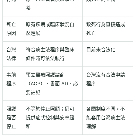
養
死亡
原有疾病或臨床狀況自
致死行為直接造成
原因
然進展
死亡
台灣
符合病主法程序與臨床
目前未合法化
法律
條件時可依法執行
事前
預立醫療照護諮商
台灣沒有合法申請
程序
（ACP）、書面 AD、必
程序
要註記
照護
不等於停止照顧；仍可
各國制度不同，不
是否
提供症狀控制與安寧緩
能套用台灣病主法
停止
和
理解