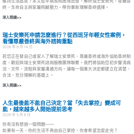
維持生活品質？本文從罕病長照困境出發，解析瑞士安樂死、尊嚴善
終、生命自主與家屬照顧壓力，帶你重新理解善終選擇。
深入閱讀>>
瑞士安樂死申請怎麼進行？從西班牙年輕女性案例，
看懂尊嚴善終與海外諮詢重點
2026 年 6 月 14 日
若您正在替自己或家人了解瑞士安樂死、尊嚴善終或海外協助善終制
度，歡迎與瑞士安樂死諮詢服務團隊聯繫。我們將協助您初步釐清病
況、文件、流程與家屬溝通方向，讓每一個重大決定都建立在清楚、
合法、充分理解的基礎上。
深入閱讀>>
人生最後能不能自己決定？當「失去掌控」變成可
能，越來越多人開始提前思考
2026 年 5 月 8 日
你有沒有想過一個問題——
如果有一天，你的生活不再由自己掌控，你會希望怎麼走完？