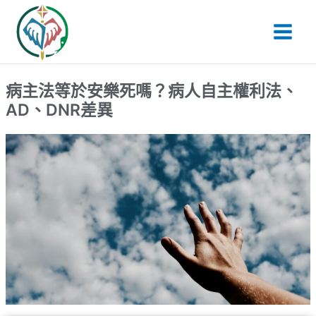
跳
Main
至
Men
主
要
內
病主法等於安樂死嗎？病人自主權利法、
容
AD、DNR差異