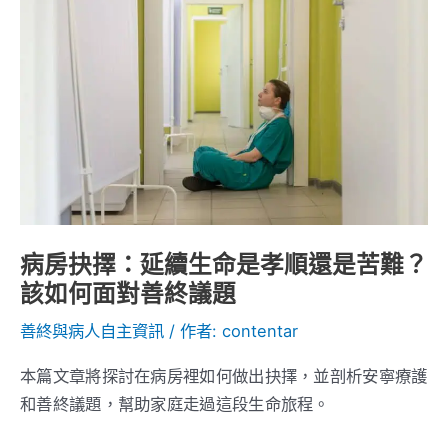
抉
擇：
延
續
生
命
是
孝
順
病房抉擇：延續生命是孝順還是苦難？
還
該如何面對善終議題
是
苦
善終與病人自主資訊
/ 作者:
contentar
難？
本篇文章將探討在病房裡如何做出抉擇，並剖析安寧療護
該
和善終議題，幫助家庭走過這段生命旅程。
如
何