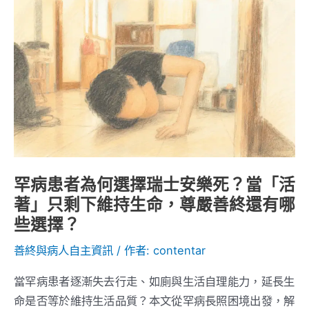
罕
病
患
者
為
何
選
擇
瑞
罕病患者為何選擇瑞士安樂死？當「活
士
安
著」只剩下維持生命，尊嚴善終還有哪
樂
些選擇？
死？
善終與病人自主資訊
/ 作者:
contentar
當
「活
當罕病患者逐漸失去行走、如廁與生活自理能力，延長生
著」
命是否等於維持生活品質？本文從罕病長照困境出發，解