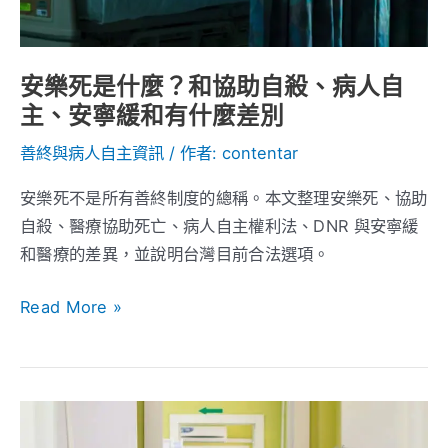
自
擇？
殺、
病
安樂死是什麼？和協助自殺、病人自
人
主、安寧緩和有什麼差別
自
主、
善終與病人自主資訊
/ 作者:
contentar
安
安樂死不是所有善終制度的總稱。本文整理安樂死、協助
寧
自殺、醫療協助死亡、病人自主權利法、DNR 與安寧緩
緩
和醫療的差異，並說明台灣目前合法選項。
和
有
Read More »
什
麼
差
別
病
房