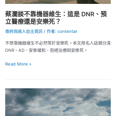
這
是
蔡瀾談不靠機器維生：這是 DNR、預
DNR、
立醫療還是安樂死？
預
立
善終與病人自主資訊
/ 作者:
contentar
醫
不想靠機器維生不必然等於安樂死。本文用名人話題分清
療
DNR、AD、安寧緩和、拒絕治療與安樂死。
還
是
Read More »
安
樂
死？
台
灣
人
對