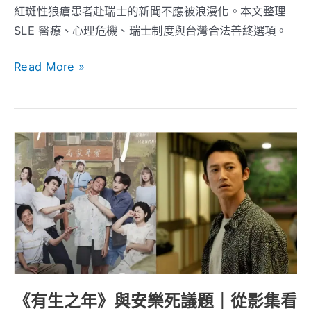
紅斑性狼瘡患者赴瑞士的新聞不應被浪漫化。本文整理
看？
SLE 醫療、心理危機、瑞士制度與台灣合法善終選項。
醫
療、
Read More »
心
理
支
持
《有
與
生
制
之
度
年》
界
與
線
安
樂
死
議
《有生之年》與安樂死議題｜從影集看