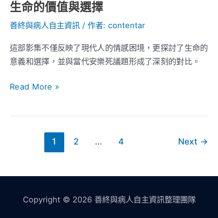
題
生命的價值與選擇
｜
善終與病人自主資訊
/ 作者:
contentar
從
影
這部影集不僅反映了現代人的情感困境，更探討了生命的
集
意義和選擇，並與當代安樂死議題形成了深刻的對比。
看
生
Read More »
命
的
價
值
1
2
...
4
Next
→
與
選
擇
Copyright © 2026 善終與病人自主資訊整理團隊