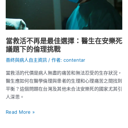
最
佳
選
擇：
醫
當救活不再是最佳選擇：醫生在安樂死
生
議題下的倫理挑戰
在
安
善終與病人自主資訊
/ 作者:
contentar
樂
當救活的代價是病人無盡的痛苦和無法忍受的生存狀況，
死
醫生應如何在醫學倫理與患者的生理和心理痛苦之間找到
議
平衡？這個問題在台灣及其他未合法安樂死的國家尤其引
題
人深思。
下
的
Read More »
倫
理