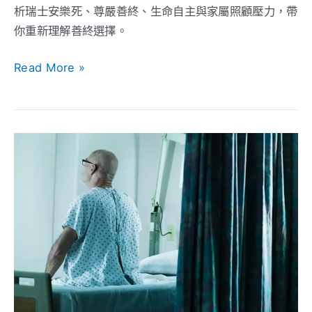
只
析瑞士安樂死、尊嚴善終、生命自主與家屬照顧壓力，帶
剩
你重新理解善終選擇。
下
維
Read More »
持
生
命，
安
尊
樂
嚴
死
善
是
終
什
還
麼？
有
和
哪
協
些
助
選