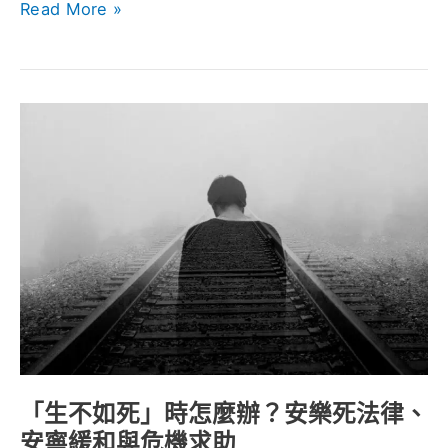
Read More »
面
對
善
終
「生
議
不
題
如
死」
時
怎
麼
辦？
安
樂
死
「生不如死」時怎麼辦？安樂死法律、
法
安寧緩和與危機求助