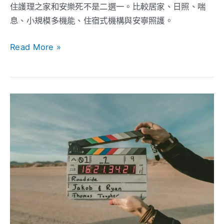
住護理之家和安樂死不是二選一。比較居家、日照、喘
選
息、小規模多機能、住宿式機構與安寧照護。
項、
住
Read More »
民
自
主
與
蔡
家
瀾
屬
談
決
不
策
靠
機
器
維
生：