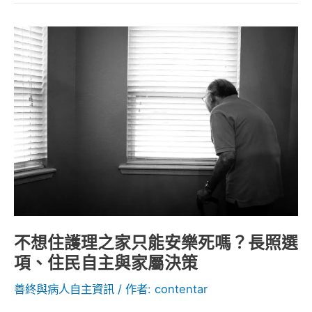
挑
戰
不
想
住
護
理
之
家
只
能
安
樂
不想住護理之家只能安樂死嗎？長照選
死
項、住民自主與家屬決策
嗎？
長
善終與病人自主資訊
/ 作者:
contentar
照