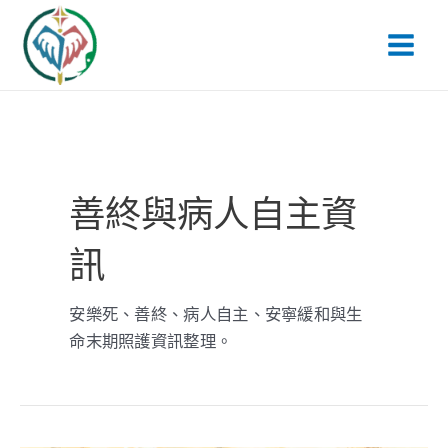
跳
文
Main
至
章
Men
主
分
要
頁
內
容
善終與病人自主資
訊
安樂死、善終、病人自主、安寧緩和與生
命末期照護資訊整理。