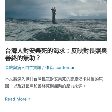
安
樂
死
的
渴
求：
反
台灣人對安樂死的渴求：反映對長照與
映
善終的無助？
對
長
善終與病人自主資訊
/ 作者:
contentar
照
本文將深入探討台灣民眾對安樂死的高度渴求背後的原
與
因，以及對長照和善終感到無助的壓力來源。
善
終
Read More »
的
無