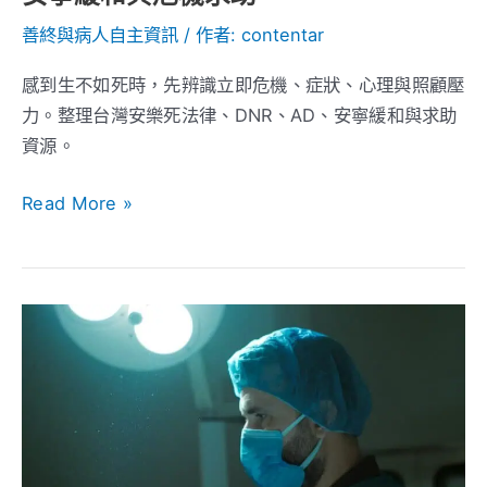
律、
安
善終與病人自主資訊
/ 作者:
contentar
寧
感到生不如死時，先辨識立即危機、症狀、心理與照顧壓
緩
力。整理台灣安樂死法律、DNR、AD、安寧緩和與求助
和
資源。
與
危
Read More »
機
求
助
當
救
活
不
再
是