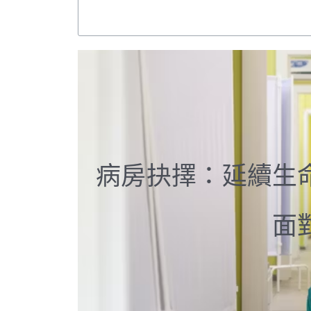
病房抉擇：延續生
面