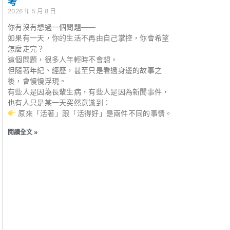
考
2026 年 5 月 8 日
你有沒有想過一個問題——
如果有一天，你的生活不再由自己掌控，你會希望
怎麼走完？
這個問題，很多人年輕時不會想。
但隨著年紀、經歷，甚至只是看過身邊的故事之
後，會慢慢浮現。
有些人是因為長輩生病，有些人是因為新聞事件，
也有人只是某一天突然意識到：
原來「活著」跟「活得好」是兩件不同的事情。
閱讀全文 »