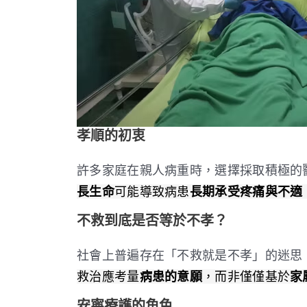
孝順的初衷
許多家庭在親人病重時，選擇採取積極的
長生命
可能導致病患
長期承受疼痛與不適
不救到底是否等於不孝？
社會上普遍存在「不救就是不孝」的迷思
救治應考量
病患的意願
，而非僅僅基於
家
安寧療護的角色