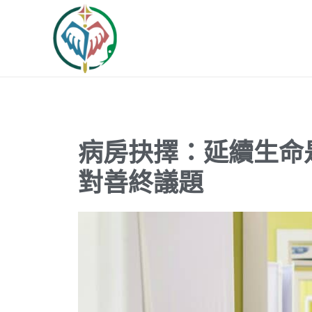
跳
至
主
要
內
容
病房抉擇：延續生命
對善終議題