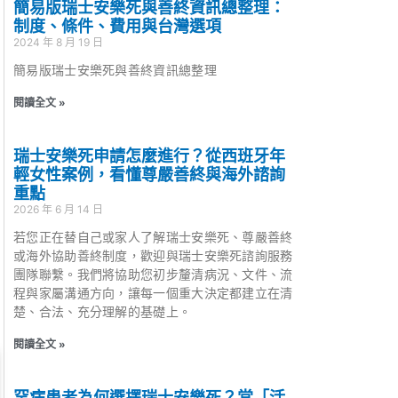
簡易版瑞士安樂死與善終資訊總整理：
制度、條件、費用與台灣選項
2024 年 8 月 19 日
簡易版瑞士安樂死與善終資訊總整理
閱讀全文 »
瑞士安樂死申請怎麼進行？從西班牙年
輕女性案例，看懂尊嚴善終與海外諮詢
重點
2026 年 6 月 14 日
若您正在替自己或家人了解瑞士安樂死、尊嚴善終
或海外協助善終制度，歡迎與瑞士安樂死諮詢服務
團隊聯繫。我們將協助您初步釐清病況、文件、流
程與家屬溝通方向，讓每一個重大決定都建立在清
楚、合法、充分理解的基礎上。
閱讀全文 »
罕病患者為何選擇瑞士安樂死？當「活