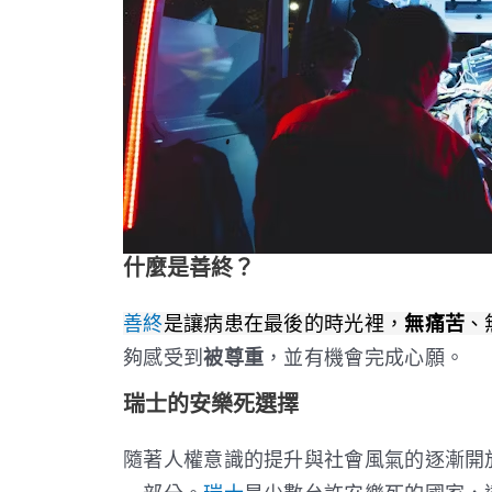
什麼是善終？
善終
是讓病患在最後的時光裡，
無痛苦
、
夠感受到
被尊重
，並有機會完成心願。
瑞士的安樂死選擇
隨著人權意識的提升與社會風氣的逐漸開