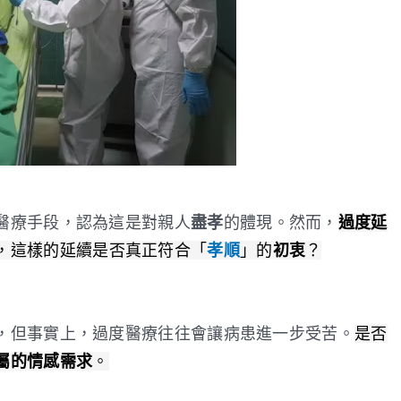
醫療手段，認為這是對親人
盡孝
的體現。然而，
過度延
，這樣的延續是否真正符合「
孝順
」的
初衷
？
，但事實上，過度醫療往往會讓病患進一步受苦。
是否
屬的情感需求
。