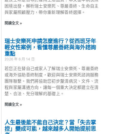
困境出發，解析瑞士安樂死、尊嚴善終、生命自主
與家屬照顧壓力，帶你重新理解善終選擇。
閱讀全文 »
瑞士安樂死申請怎麼進行？從西班牙年
輕女性案例，看懂尊嚴善終與海外諮詢
重點
2026 年 6 月 14 日
若您正在替自己或家人了解瑞士安樂死、尊嚴善終
或海外協助善終制度，歡迎與瑞士安樂死諮詢服務
團隊聯繫。我們將協助您初步釐清病況、文件、流
程與家屬溝通方向，讓每一個重大決定都建立在清
楚、合法、充分理解的基礎上。
閱讀全文 »
人生最後能不能自己決定？當「失去掌
控」變成可能，越來越多人開始提前思