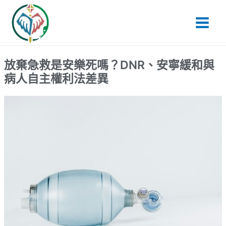
跳
Main
至
Men
主
要
內
放棄急救是安樂死嗎？DNR、安寧緩和與
容
病人自主權利法差異