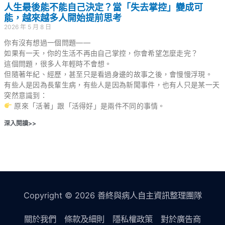
人生最後能不能自己決定？當「失去掌控」變成可
能，越來越多人開始提前思考
2026 年 5 月 8 日
你有沒有想過一個問題——
如果有一天，你的生活不再由自己掌控，你會希望怎麼走完？
這個問題，很多人年輕時不會想。
但隨著年紀、經歷，甚至只是看過身邊的故事之後，會慢慢浮現。
有些人是因為長輩生病，有些人是因為新聞事件，也有人只是某一天
突然意識到：
原來「活著」跟「活得好」是兩件不同的事情。
深入閱讀>>
Copyright © 2026 善終與病人自主資訊整理團隊
關於我們
條款及細則
隱私權政策
對於廣告商