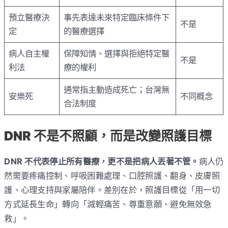
預立醫療決
事先表達未來特定臨床條件下
不是
定
的醫療選擇
病人自主權
保障知情、選擇與拒絕特定醫
不是
利法
療的權利
通常指主動造成死亡；台灣無
安樂死
不同概念
合法制度
DNR 不是不照顧，而是改變照護目標
DNR 不代表停止所有醫療，更不是把病人丟著不管。
病人仍
然需要疼痛控制、呼吸困難處理、口腔照護、翻身、皮膚照
護、心理支持與家屬陪伴。差別在於，照護目標從「用一切
方式延長生命」轉向「減輕痛苦、尊重意願、避免無效急
救」。