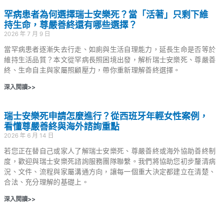
罕病患者為何選擇瑞士安樂死？當「活著」只剩下維
持生命，尊嚴善終還有哪些選擇？
2026 年 7 月 9 日
當罕病患者逐漸失去行走、如廁與生活自理能力，延長生命是否等於
維持生活品質？本文從罕病長照困境出發，解析瑞士安樂死、尊嚴善
終、生命自主與家屬照顧壓力，帶你重新理解善終選擇。
深入閱讀>>
瑞士安樂死申請怎麼進行？從西班牙年輕女性案例，
看懂尊嚴善終與海外諮詢重點
2026 年 6 月 14 日
若您正在替自己或家人了解瑞士安樂死、尊嚴善終或海外協助善終制
度，歡迎與瑞士安樂死諮詢服務團隊聯繫。我們將協助您初步釐清病
況、文件、流程與家屬溝通方向，讓每一個重大決定都建立在清楚、
合法、充分理解的基礎上。
深入閱讀>>