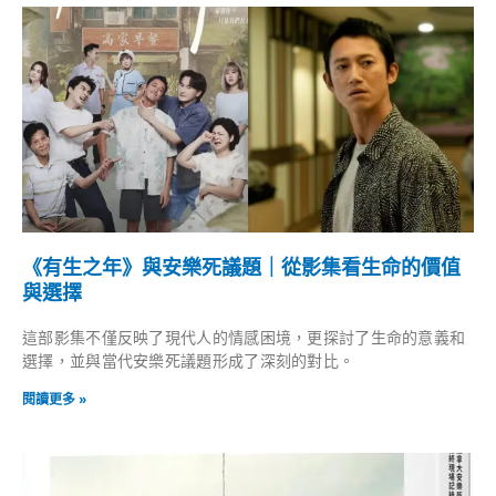
頁
頁
頁
頁
頁
頁
頁
頁
頁
頁
面
面
面
面
面
面
面
面
面
面
《有生之年》與安樂死議題｜從影集看生命的價值
與選擇
這部影集不僅反映了現代人的情感困境，更探討了生命的意義和
選擇，並與當代安樂死議題形成了深刻的對比。
閱讀更多 »