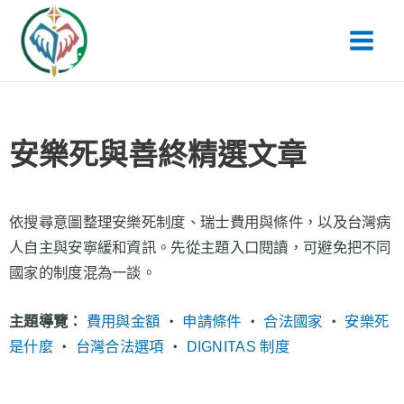
跳
Main
至
Men
主
要
內
容
安樂死與善終精選文章
依搜尋意圖整理安樂死制度、瑞士費用與條件，以及台灣病
人自主與安寧緩和資訊。先從主題入口閱讀，可避免把不同
國家的制度混為一談。
主題導覽：
費用與金額
・
申請條件
・
合法國家
・
安樂死
是什麼
・
台灣合法選項
・
DIGNITAS 制度