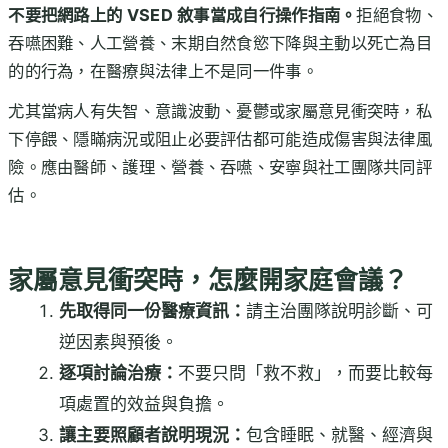
不要把網路上的 VSED 敘事當成自行操作指南。
拒絕食物、
吞嚥困難、人工營養、末期自然食慾下降與主動以死亡為目
的的行為，在醫療與法律上不是同一件事。
尤其當病人有失智、意識波動、憂鬱或家屬意見衝突時，私
下停餵、隱瞞病況或阻止必要評估都可能造成傷害與法律風
險。應由醫師、護理、營養、吞嚥、安寧與社工團隊共同評
估。
家屬意見衝突時，怎麼開家庭會議？
先取得同一份醫療資訊：
請主治團隊說明診斷、可
逆因素與預後。
逐項討論治療：
不要只問「救不救」，而要比較每
項處置的效益與負擔。
讓主要照顧者說明現況：
包含睡眠、就醫、經濟與