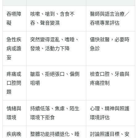
吞嚥障
咳嗽、嗆到、含食不
醫師與語言治療／
礙
吞、聲音變濕
吞嚥專業評估
急性疾
突然變得混亂、嗜睡、
儘快就醫，必要時
病或譫
發燒、活動力下降
急診
妄
疼痛或
皺眉、拒絕張口、偏側
檢查口腔、牙齒與
口腔問
咀嚼
疼痛控制
題
情緒與
持續低落、焦慮、陌生
心理、精神與照護
環境
環境下拒食
環境評估
疾病晚
整體功能持續退化、睡
討論照護目標、安