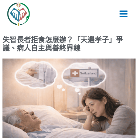
跳
Main
至
Men
主
要
內
失智長者拒食怎麼辦？「天邊孝子」爭
容
議、病人自主與善終界線