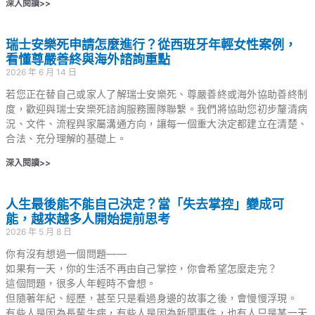
深入閱讀>>
瑞士安樂死申請怎麼進行？從西班牙年輕女性案例，
看懂尊嚴善終與海外諮詢重點
2026 年 6 月 14 日
若您正在替自己或家人了解瑞士安樂死、尊嚴善終或海外協助善終制
度，歡迎與瑞士安樂死諮詢服務團隊聯繫。我們將協助您初步釐清病
況、文件、流程與家屬溝通方向，讓每一個重大決定都建立在清楚、
合法、充分理解的基礎上。
深入閱讀>>
人生最後能不能自己決定？當「失去掌控」變成可
能，越來越多人開始提前思考
2026 年 5 月 8 日
你有沒有想過一個問題——
如果有一天，你的生活不再由自己掌控，你會希望怎麼走完？
這個問題，很多人年輕時不會想。
但隨著年紀、經歷，甚至只是看過身邊的故事之後，會慢慢浮現。
有些人是因為長輩生病，有些人是因為新聞事件，也有人只是某一天