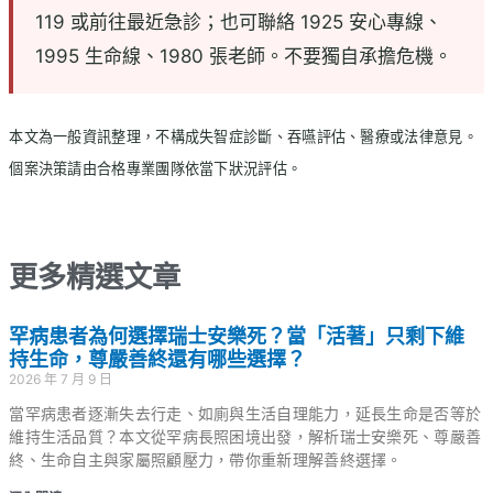
119 或前往最近急診；也可聯絡 1925 安心專線、
1995 生命線、1980 張老師。不要獨自承擔危機。
本文為一般資訊整理，不構成失智症診斷、吞嚥評估、醫療或法律意見。
個案決策請由合格專業團隊依當下狀況評估。
更多精選文章
罕病患者為何選擇瑞士安樂死？當「活著」只剩下維
持生命，尊嚴善終還有哪些選擇？
2026 年 7 月 9 日
當罕病患者逐漸失去行走、如廁與生活自理能力，延長生命是否等於
維持生活品質？本文從罕病長照困境出發，解析瑞士安樂死、尊嚴善
終、生命自主與家屬照顧壓力，帶你重新理解善終選擇。